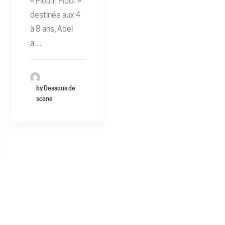
« Ploum Plouf »
destinée aux 4
à 8 ans, Abel
a…
by Dessous de
scene