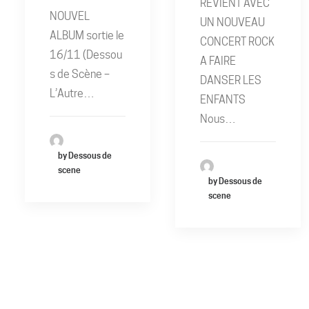
REVIENT AVEC
NOUVEL
UN NOUVEAU
ALBUM sortie le
CONCERT ROCK
16/11 (Dessou
A FAIRE
s de Scène –
DANSER LES
L’Autre…
ENFANTS
Nous…
by Dessous de
scene
by Dessous de
scene