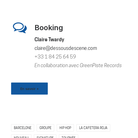
Booking
Claire Twardy
claire@dessousdescene.com
+33 1 84 25 64 59
En collaboration avec GreenPiste Records
En savoir +
BARCELONE
GROUPE
HIP HOP
LA CAFETERA ROJA